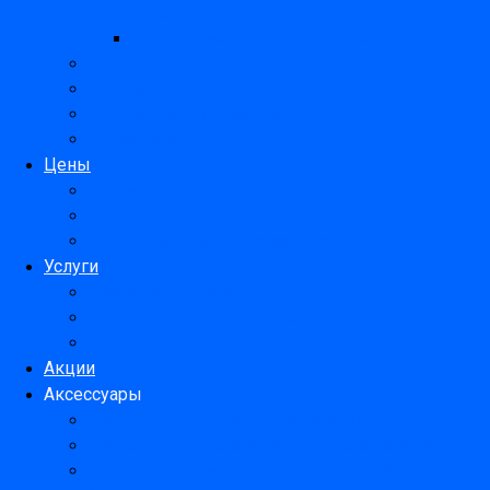
потолками
Преимущества натяжных потолков
По фактурам
По брендам
По странам производителям
По технологии
Цены
Расчет стоимости натяжных потолков
Прайс лист
Натяжные потолки в рассрочку
Услуги
Доставка и оплата
Установка натяжного потолка
Ремонт натяжного потолка
Акции
Аксессуары
Светильники для натяжных потолков
Светодиодная подсветка натяжного потолка
Комплектующие для натяжных потолков