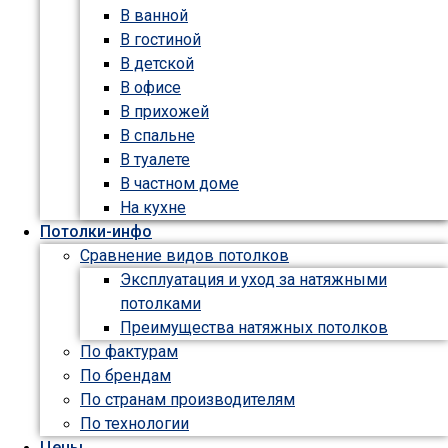
В ванной
В гостиной
В детской
В офисе
В прихожей
В спальне
В туалете
В частном доме
На кухне
Потолки-инфо
Сравнение видов потолков
Эксплуатация и уход за натяжными
потолками
Преимущества натяжных потолков
По фактурам
По брендам
По странам производителям
По технологии
Цены