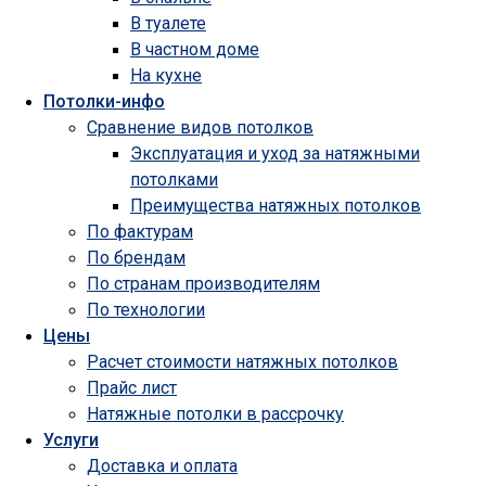
В туалете
В частном доме
На кухне
Потолки-инфо
Сравнение видов потолков
Эксплуатация и уход за натяжными
потолками
Преимущества натяжных потолков
По фактурам
По брендам
По странам производителям
По технологии
Цены
Расчет стоимости натяжных потолков
Прайс лист
Натяжные потолки в рассрочку
Услуги
Доставка и оплата