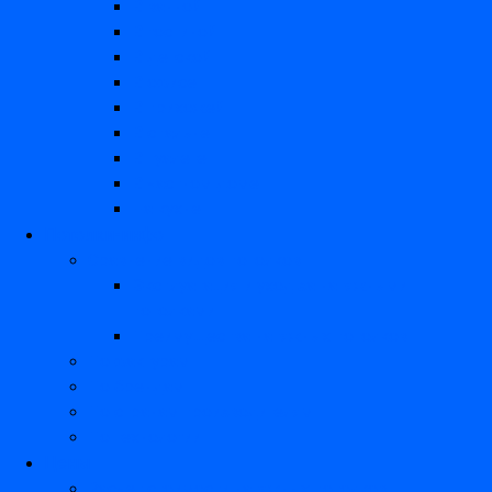
В ванной
В гостиной
В детской
В офисе
В прихожей
В спальне
В туалете
В частном доме
На кухне
Потолки-инфо
Сравнение видов потолков
Эксплуатация и уход за натяжными
потолками
Преимущества натяжных потолков
По фактурам
По брендам
По странам производителям
По технологии
Цены
Расчет стоимости натяжных потолков