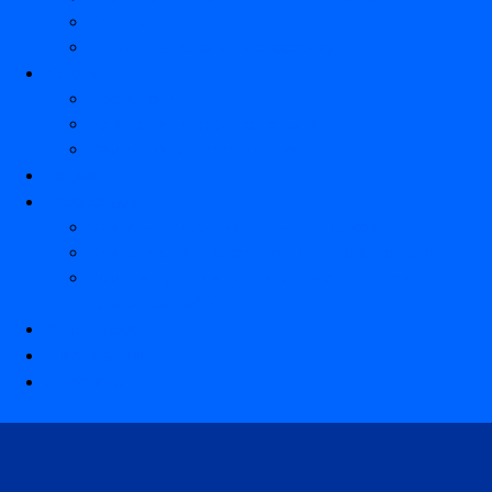
Прайс лист
Натяжные потолки в рассрочку
Услуги
Доставка и оплата
Установка натяжного потолка
Ремонт натяжного потолка
Акции
Аксессуары
Светильники для натяжных потолков
Светодиодная подсветка натяжного потолка
Комплектующие для натяжных потолков
“Звездное небо”
Фотогалерея
О компании
Контакты