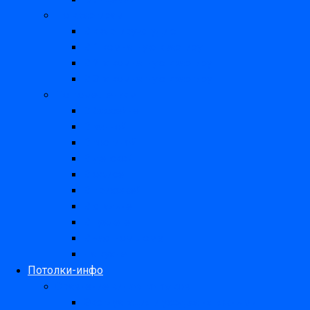
По квартирам
В квартиру-студию
В 1 комнатную квартиру
В 2-х комнатную квартиру
В 3-х комнатную квартиру
По помещениям
В бассейне
В ванной
В гостиной
В детской
В офисе
В прихожей
В спальне
В туалете
В частном доме
На кухне
Потолки-инфо
Сравнение видов потолков
Эксплуатация и уход за натяжными