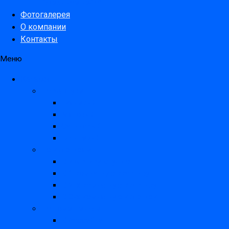
“Звездное небо”
Фотогалерея
О компании
Контакты
Меню
Каталог
По фактуре
Тканевый
Матовый
Сатиновый
Глянцевый
По квартирам
В квартиру-студию
В 1 комнатную квартиру
В 2-х комнатную квартиру
В 3-х комнатную квартиру
По помещениям
В бассейне