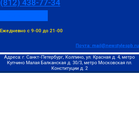
(812) 438-77-34
Заказать звонок
Ежедневно с 9-00 до 21-00
Почта: mail@newstylespb.ru
Адреса: г. Санкт-Петербург, Колпино, ул. Красная д. 4, метро
Купчино Малая Балканская д. 30/3, метро Московская пл.
Конституции д. 2
© 2009—2026 New Style Натяжные потолки
Предоставленные на сайте данные имеют информационный
характер и не являются публичной офертой.
Политика конфиденциальности
Заказ обратного звонка
Введите номер телефона и получите бесплатную
консультацию специалиста, расчет стоимости вашего потолка