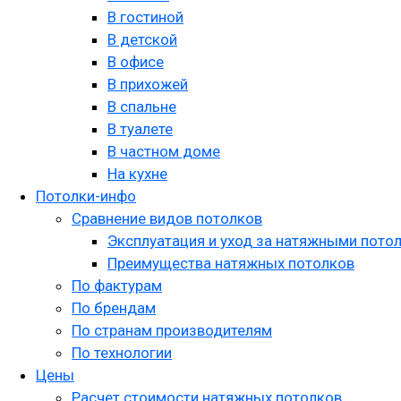
В гостиной
В детской
В офисе
В прихожей
В спальне
В туалете
В частном доме
На кухне
Потолки-инфо
Сравнение видов потолков
Эксплуатация и уход за натяжными пото
Преимущества натяжных потолков
По фактурам
По брендам
По странам производителям
По технологии
Цены
Расчет стоимости натяжных потолков