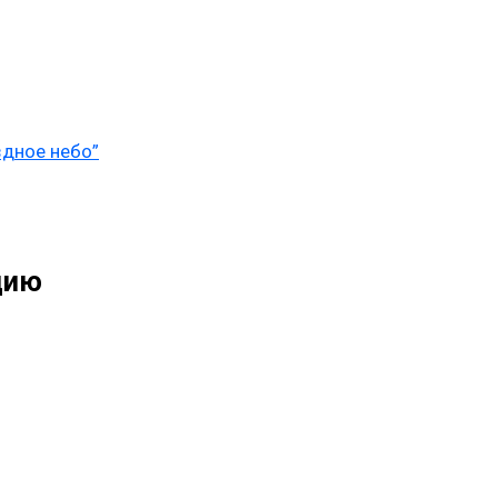
дное небо”
дию