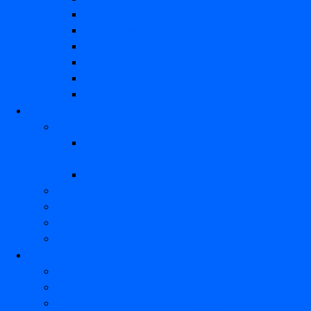
В офисе
В прихожей
В спальне
В туалете
В частном доме
На кухне
Потолки-инфо
Сравнение видов потолков
Эксплуатация и уход за натяжными
потолками
Преимущества натяжных потолков
По фактурам
По брендам
По странам производителям
По технологии
Цены
Расчет стоимости натяжных потолков
Прайс лист
Натяжные потолки в рассрочку