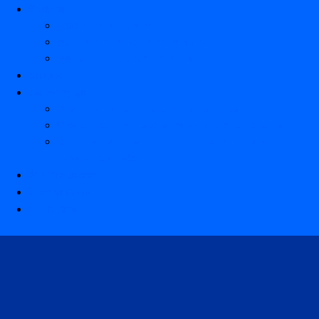
Услуги
Доставка и оплата
Установка натяжного потолка
Ремонт натяжного потолка
Акции
Аксессуары
Светильники для натяжных потолков
Светодиодная подсветка натяжного потолка
Комплектующие для натяжных потолков
“Звездное небо”
Фотогалерея
О компании
Контакты