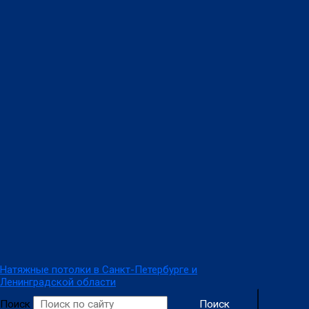
Перейти
Количество
к
товара
содержимому
Глянцевый
натяжной
потолок
Натяжные потолки в Санкт-Петербурге и
Ленинградской области
Поиск
Поиск