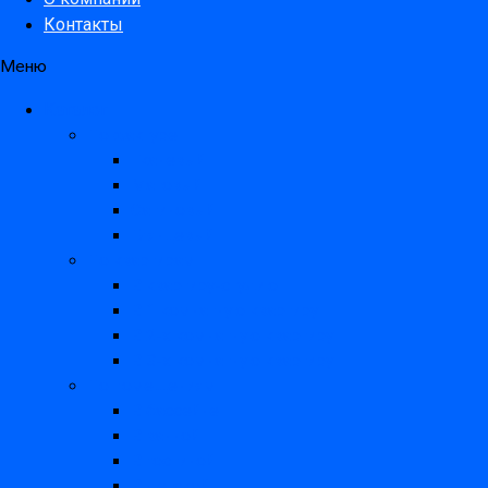
Контакты
Меню
Каталог
По фактуре
Тканевый
Матовый
Сатиновый
Глянцевый
По квартирам
В квартиру-студию
В 1 комнатную квартиру
В 2-х комнатную квартиру
В 3-х комнатную квартиру
По помещениям
В бассейне
В ванной
В гостиной
В детской