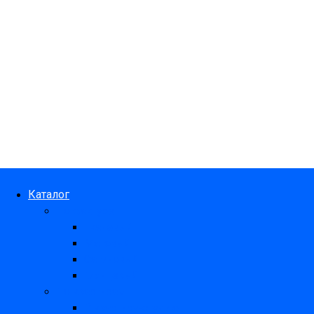
Каталог
По фактуре
Тканевый
Матовый
Сатиновый
Глянцевый
По квартирам
В квартиру-студию