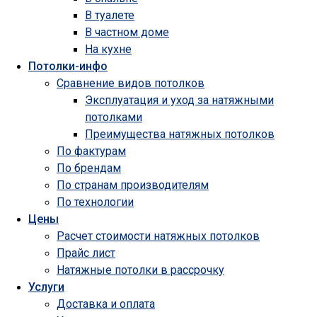
В туалете
В частном доме
На кухне
Потолки-инфо
Сравнение видов потолков
Эксплуатация и уход за натяжными
потолками
Преимущества натяжных потолков
По фактурам
По брендам
По странам производителям
По технологии
Цены
Расчет стоимости натяжных потолков
Прайс лист
Натяжные потолки в рассрочку
Услуги
Доставка и оплата