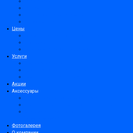
По фактурам
По брендам
По странам производителям
По технологии
Цены
Расчет стоимости натяжных потолков
Прайс лист
Натяжные потолки в рассрочку
Услуги
Доставка и оплата
Установка натяжного потолка
Ремонт натяжного потолка
Акции
Аксессуары
Светильники для натяжных потолков
Светодиодная подсветка натяжного потолка
Комплектующие для натяжных потолков
“Звездное небо”
Фотогалерея
О компании