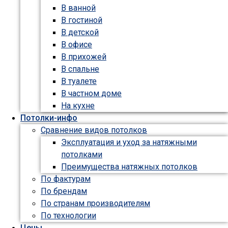
В ванной
В гостиной
В детской
В офисе
В прихожей
В спальне
В туалете
В частном доме
На кухне
Потолки-инфо
Сравнение видов потолков
Эксплуатация и уход за натяжными
потолками
Преимущества натяжных потолков
По фактурам
По брендам
По странам производителям
По технологии
Цены