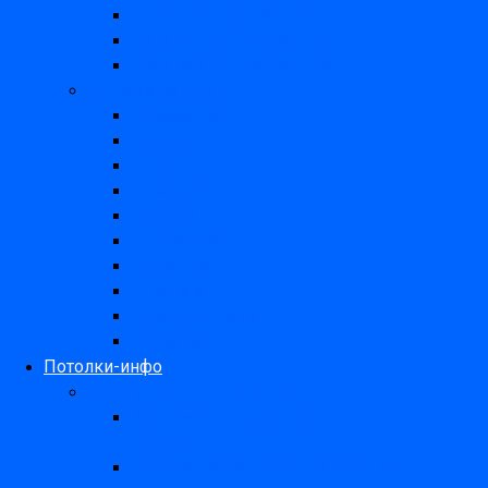
В 1 комнатную квартиру
В 2-х комнатную квартиру
В 3-х комнатную квартиру
По помещениям
В бассейне
В ванной
В гостиной
В детской
В офисе
В прихожей
В спальне
В туалете
В частном доме
На кухне
Потолки-инфо
Сравнение видов потолков
Эксплуатация и уход за натяжными
потолками
Преимущества натяжных потолков