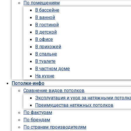
По помещениям
В бассейне
В ванной
В гостиной
В детской
В офисе
В прихожей
В спальне
В туалете
В частном доме
На кухне
Потолки-инфо
Сравнение видов потолков
Эксплуатация и уход за натяжными потолк
Преимущества натяжных потолков
По фактурам
По брендам
По странам производителям