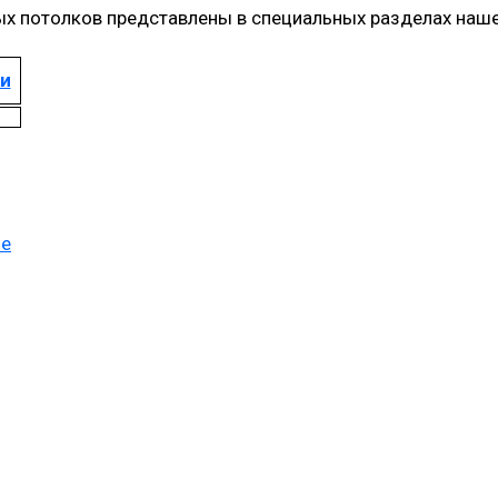
ых потолков представлены в специальных разделах наше
и
le