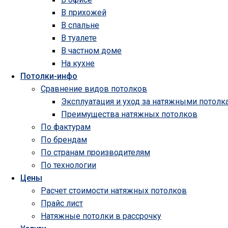
В прихожей
В спальне
В туалете
В частном доме
На кухне
Потолки-инфо
Сравнение видов потолков
Эксплуатация и уход за натяжными потолк
Преимущества натяжных потолков
По фактурам
По брендам
По странам производителям
По технологии
Цены
Расчет стоимости натяжных потолков
Прайс лист
Натяжные потолки в рассрочку