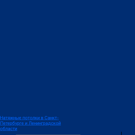
Перейти
к
содержимому
Натяжные потолки в Санкт-
Петербурге и Ленинградской
области