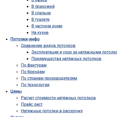
В прихожей
В спальне
В туалете
В частном доме
На кухне
Потолки-инфо
Сравнение видов потолков
Эксплуатация и уход за натяжными потолк
Преимущества натяжных потолков
По фактурам
По брендам
По странам производителям
По технологии
Цены
Расчет стоимости натяжных потолков
Прайс лист
Натяжные потолки в рассрочку