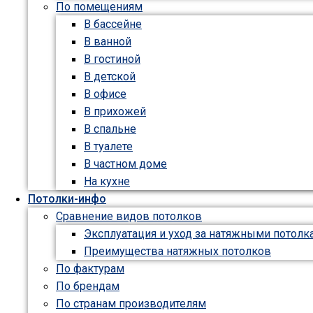
По помещениям
В бассейне
В ванной
В гостиной
В детской
В офисе
В прихожей
В спальне
В туалете
В частном доме
На кухне
Потолки-инфо
Сравнение видов потолков
Эксплуатация и уход за натяжными потолк
Преимущества натяжных потолков
По фактурам
По брендам
По странам производителям