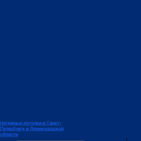
Перейти
к
содержимому
Натяжные потолки в Санкт-
Петербурге и Ленинградской
области